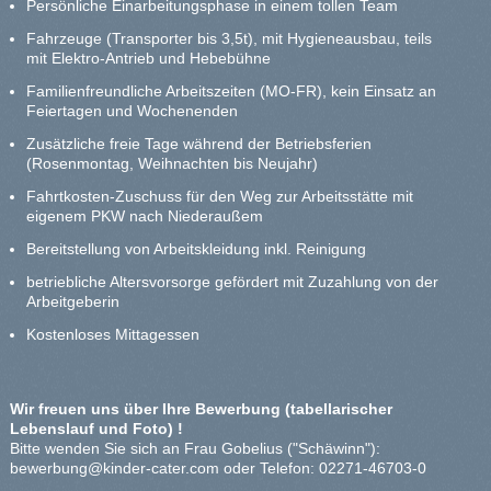
Persönliche Einarbeitungsphase in einem tollen Team
Fahrzeuge (Transporter bis 3,5t), mit Hygieneausbau, teils
mit Elektro-Antrieb und Hebebühne
Familienfreundliche Arbeitszeiten (MO-FR), kein Einsatz an
Feiertagen und Wochenenden
Zusätzliche freie Tage während der Betriebsferien
(Rosenmontag, Weihnachten bis Neujahr)
Fahrtkosten-Zuschuss für den Weg zur Arbeitsstätte mit
eigenem PKW nach Niederaußem
Bereitstellung von Arbeitskleidung inkl. Reinigung
betriebliche Altersvorsorge gefördert mit Zuzahlung von der
Arbeitgeberin
Kostenloses Mittagessen
Wir freuen uns über Ihre Bewerbung (tabellarischer
Lebenslauf und Foto) !
Bitte wenden Sie sich an Frau Gobelius ("Schäwinn"):
bewerbung@kinder-cater.com
oder Telefon: 02271-46703-0